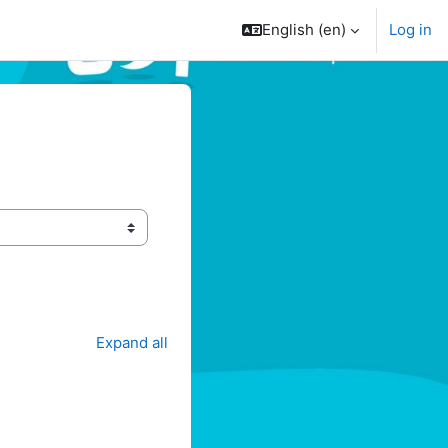
English ‎(en)‎
Log in
Expand all