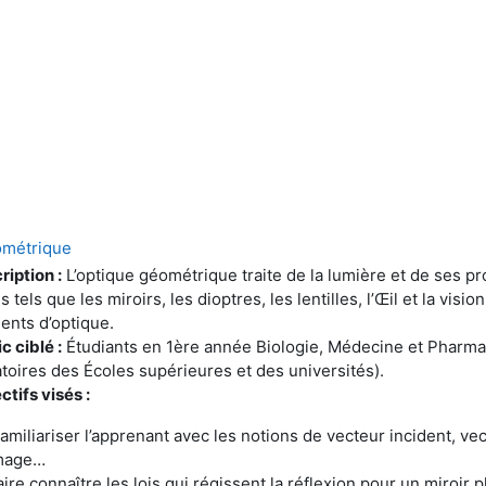
ométrique
iption :
L’optique géométrique traite de la lumière et de ses p
 tels que les miroirs, les dioptres, les lentilles, l’Œil et la visio
ents d’optique.
c ciblé :
Étudiants en 1ère année Biologie, Médecine et Pharma
toires des Écoles supérieures et des universités).
ctifs visés :
amiliariser l’apprenant avec les notions de vecteur incident, vect
mage…
aire connaître les lois qui régissent la réflexion pour un miroir p