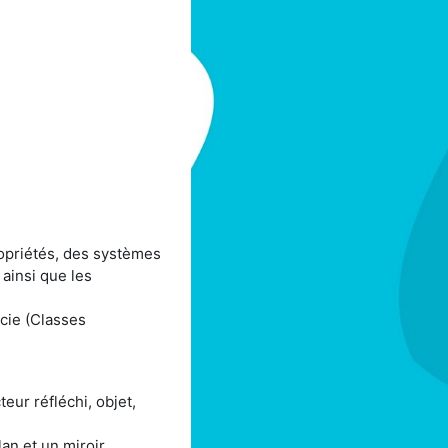
ropriétés, des systèmes
n ainsi que les
cie (Classes
eur réfléchi, objet,
lan et un miroir