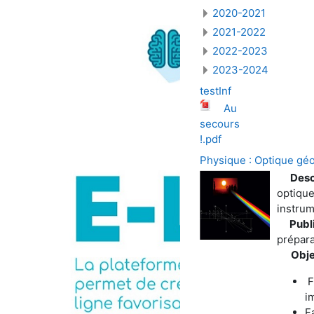
2020-2021
2021-2022
2022-2023
2023-2024
testInf
Au
secours
!.pdf
Physique : Optique gé
Descr
optiques
instrum
Publi
prépara
Obje
F
i
F