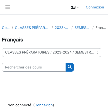
Passer au contenu principal
Connexion
Panneau latéral
Cours
CLASSES PRÉPARATOIRES
2023-2024
SEMESTRE 1
Français
Français
Catégories de cours
Rechercher des cours
Rechercher des cours
Non connecté. (
Connexion
)