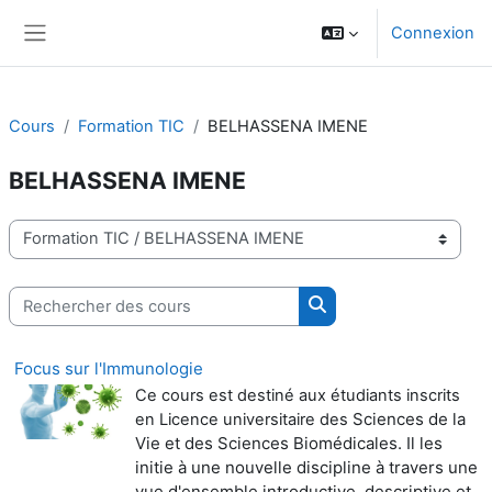
Passer au contenu principal
Connexion
Panneau latéral
Cours
Formation TIC
BELHASSENA IMENE
BELHASSENA IMENE
Catégories de cours
Rechercher des cours
Rechercher des cours
Focus sur l'Immunologie
Ce cours est destiné aux étudiants inscrits
Sciences de la
en Licence universitaire des
Vie et des Sciences Biomédicales. Il les
initie à une nouvelle
discipline à travers une
vue d'ensemble introductive, descriptive et