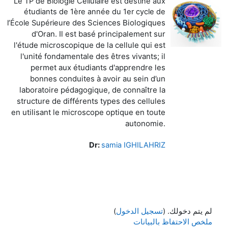
Le TP de Biologie Cellulaire est destiné aux
étudiants de 1ère année du 1er cycle de
des Sciences Biologiques
lʼÉcole Supérieure
d'Oran. Il est basé principalement sur
l'étude microscopique de la cellule qui
est
l'unité fondamentale des êtres vivants; il
permet aux étudiants d'apprendre les
bonnes conduites à avoir au sein d’un
laboratoire pédagogique, de connaître la
structure de
différents types des cellules
en utilisant le microscope optique en toute
autonomie.
Dr:
samia IGHILAHRIZ
لم يتم دخولك. (
تسجيل الدخول
)
ملخص الاحتفاظ بالبيانات