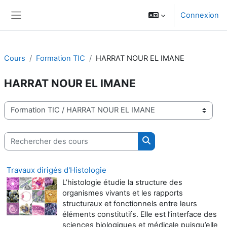
Passer au contenu principal
Connexion
Panneau latéral
Cours
Formation TIC
HARRAT NOUR EL IMANE
HARRAT NOUR EL IMANE
Catégories de cours
Rechercher des cours
Rechercher des cours
Travaux dirigés d'Histologie
L’histologie étudie la structure des
organismes vivants et les rapports
structuraux et fonctionnels entre leurs
éléments constitutifs. Elle est l’interface des
sciences biologiques et médicale puisqu’elle