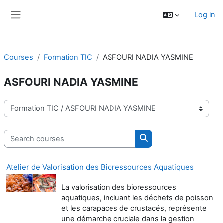
Skip to main content
Log in
Side panel
Courses
Formation TIC
ASFOURI NADIA YASMINE
ASFOURI NADIA YASMINE
Course categories
Search courses
Search courses
Atelier de Valorisation des Bioressources Aquatiques
La valorisation des bioressources
aquatiques, incluant les déchets de poisson
et les carapaces de crustacés, représente
une démarche cruciale dans la gestion