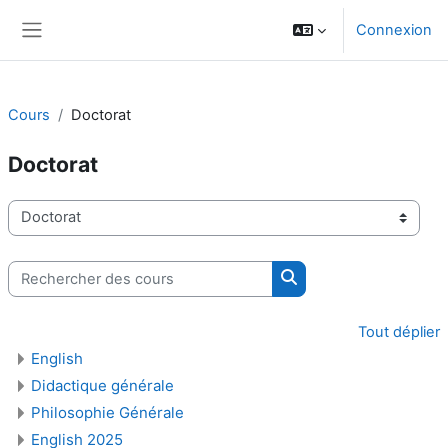
Passer au contenu principal
Connexion
Panneau latéral
Cours
Doctorat
Doctorat
Catégories de cours
Rechercher des cours
Rechercher des cours
Tout déplier
English
Didactique générale
Philosophie Générale
English 2025