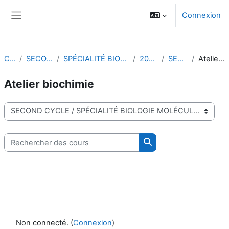
Passer au contenu principal
Connexion
Panneau latéral
Cours
SECOND CYCLE
SPÉCIALITÉ BIOLOGIE MOLÉCULAIRE
2022-2023
SEMESTRE 1
Atelier biochimie
Atelier biochimie
Catégories de cours
Rechercher des cours
Rechercher des cours
Non connecté. (
Connexion
)