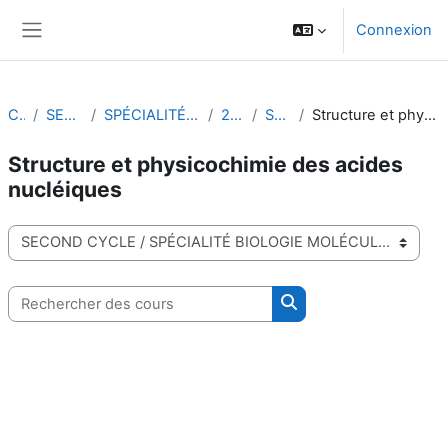
Passer au contenu principal
Connexion
Panneau latéral
Cours
SECOND CYCLE
SPÉCIALITÉ BIOLOGIE MOLÉCULAIRE
2022-2023
SEMESTRE 1
Structure et physicochimie des acides nucléiques
Structure et physicochimie des acides
nucléiques
Catégories de cours
Rechercher des cours
Rechercher des cours