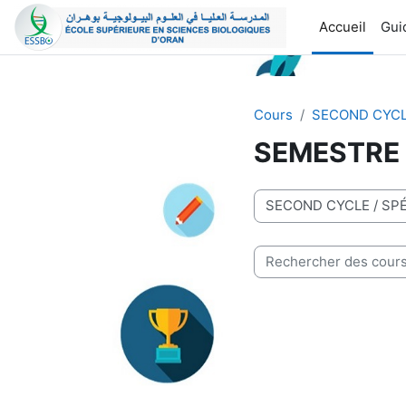
Passer au contenu principal
Accueil
Guid
Cours
SECOND CYC
SEMESTRE 
Catégories de cours
Rechercher des cours